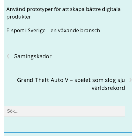
Använd prototyper för att skapa bättre digitala
produkter
E-sport i Sverige – en växande bransch
‹
Gamingskador
›
Grand Theft Auto V – spelet som slog sju
världsrekord